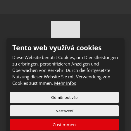
Tento web využívá cookies
© 2026 Ihro Transport & Logistik s.r.o., erstellt eBRÁNA
Diese Website benutzt Cookies, um Dienstleistungen
zu erbringen, personifizieren Anzeigen und
s.r.o.
Überwachen von Verkehr. Durch die fortgesetzte
Sitemap
Nutzung dieser Website Sie mit Verwendung von
VYROBILA
Cookies zustimmen.
Mehr Infos
Odmítnout vše
Tento web je chráněn pomocí Google ReCAPTCHA a platí
Nastavení
pro něj
zásady ochrany osobních údajů
a
smluvní podmínky
společnosti Google.
Zustimmen