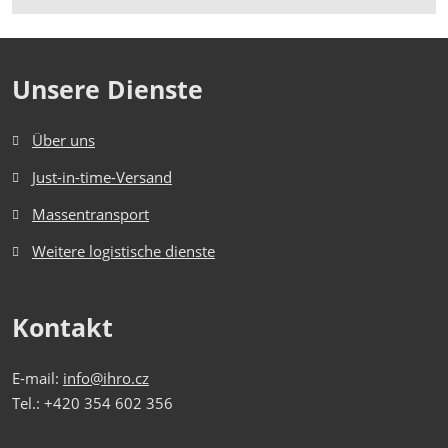
Formulář
se
nepodařilo
Unsere Dienste
odeslat.
Über uns
Just-in-time-Versand
Massentransport
Weitere logistische dienste
Kontakt
E-mail:
info@ihro.cz
Tel.: +420 354 602 356