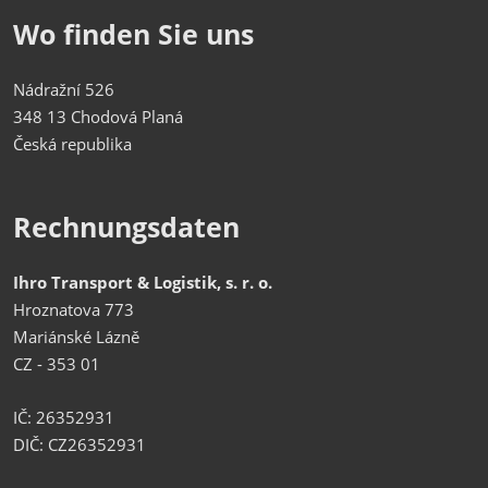
Wo finden Sie uns
Nádražní 526
348 13 Chodová Planá
Česká republika
Rechnungsdaten
Ihro Transport & Logistik, s. r. o.
Hroznatova 773
Mariánské Lázně
CZ - 353 01
IČ: 26352931
DIČ: CZ26352931