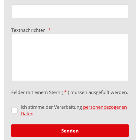
Textnachrichten
*
Felder mit einem Stern (
*
) müssen ausgefüllt werden.
Ich stimme der Verarbeitung
personenbezogenen
Ich
Daten
.
stimme
der
Verarbeitung
personenbezogenen
Senden
Daten
.