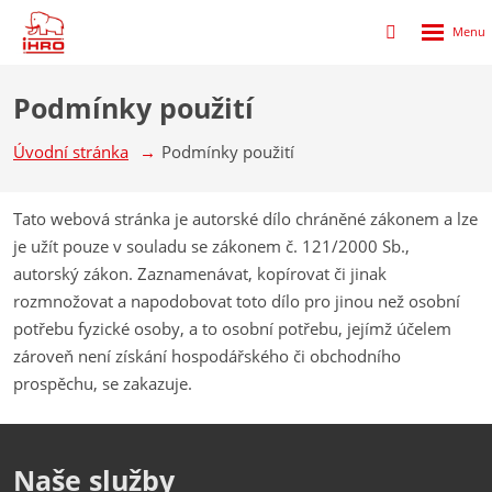
Rozbalen
Přihlášení
menu
do
klienstké
Podmínky použití
zóny
Úvodní stránka
Podmínky použití
Tato webová stránka je autorské dílo chráněné zákonem a lze
je užít pouze v souladu se zákonem č. 121/2000 Sb.,
autorský zákon. Zaznamenávat, kopírovat či jinak
rozmnožovat a napodobovat toto dílo pro jinou než osobní
potřebu fyzické osoby, a to osobní potřebu, jejímž účelem
zároveň není získání hospodářského či obchodního
prospěchu, se zakazuje.
Naše služby