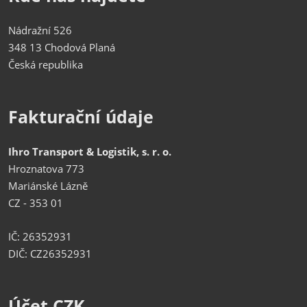
Nádražní 526
348 13 Chodová Planá
Česká republika
Fakturační údaje
Ihro Transport & Logistik, s. r. o.
Hroznatova 773
Mariánské Lázně
CZ - 353 01
IČ: 26352931
DIČ: CZ26352931
Účet CZK