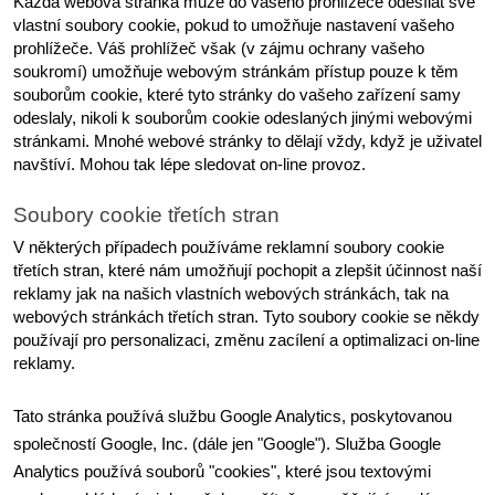
Každá webová stránka může do vašeho prohlížeče odesílat své 
vlastní soubory cookie, pokud to umožňuje nastavení vašeho 
prohlížeče. Váš prohlížeč však (v zájmu ochrany vašeho 
soukromí) umožňuje webovým stránkám přístup pouze k těm 
souborům cookie, které tyto stránky do vašeho zařízení samy 
odeslaly, nikoli k souborům cookie odeslaných jinými webovými 
stránkami. Mnohé webové stránky to dělají vždy, když je uživatel 
navštíví. Mohou tak lépe sledovat on-line provoz.
Soubory cookie třetích stran
V některých případech používáme reklamní soubory cookie 
třetích stran, které nám umožňují pochopit a zlepšit účinnost naší 
reklamy jak na našich vlastních webových stránkách, tak na 
webových stránkách třetích stran. Tyto soubory cookie se někdy 
používají pro personalizaci, změnu zacílení a optimalizaci on-line 
reklamy.
Tato stránka používá službu Google Analytics, poskytovanou 
společností Google, Inc. (dále jen "Google"). Služba Google 
Analytics používá souborů "cookies", které jsou textovými 