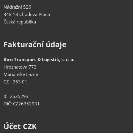
Nádražní 526
348 13 Chodová Planá
Česká republika
Fakturační údaje
Ihro Transport & Logistik, s. r. o.
Hroznatova 773
Mariánské Lázně
CZ - 353 01
IČ: 26352931
DIČ: CZ26352931
Účet CZK