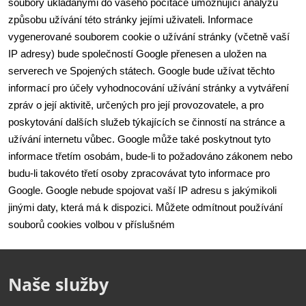
soubory ukládanými do vašeho počítače umožňující analýzu 
způsobu užívání této stránky jejími uživateli. Informace 
vygenerované souborem cookie o užívání stránky (včetně vaší 
IP adresy) bude společností Google přenesen a uložen na 
serverech ve Spojených státech. Google bude užívat těchto 
informací pro účely vyhodnocování užívání stránky a vytváření 
zpráv o její aktivitě, určených pro její provozovatele, a pro 
poskytování dalších služeb týkajících se činností na stránce a 
užívání internetu vůbec. Google může také poskytnout tyto 
informace třetím osobám, bude-li to požadováno zákonem nebo 
budu-li takovéto třetí osoby zpracovávat tyto informace pro 
Google. Google nebude spojovat vaší IP adresu s jakýmikoli 
jinými daty, která má k dispozici. Můžete odmítnout používání 
souborů cookies volbou v příslušném 
Naše služby