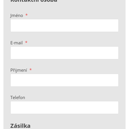
Jméno
*
E-mail
*
Přijmení
*
Telefon
Zásilka