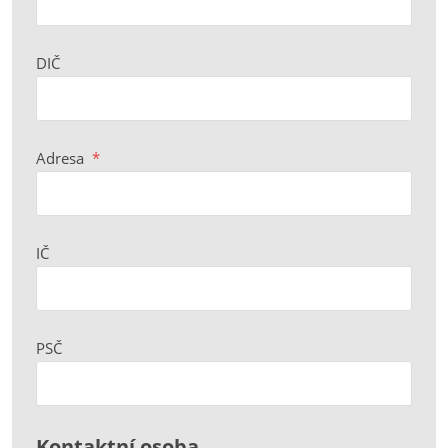
DIČ
Adresa
*
IČ
PSČ
Kontaktní osoba