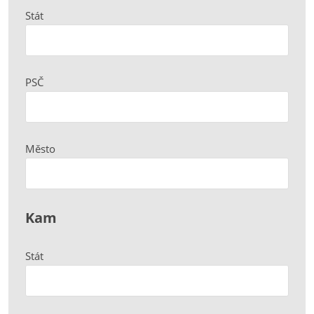
Stát
PSČ
Město
Kam
Stát