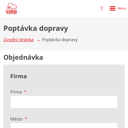
Rozbalen
Přihlášení
menu
do
klienstké
Poptávka dopravy
zóny
Úvodní stránka
Poptávka dopravy
Objednávka
Firma
Firma
*
Město
*