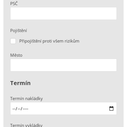
PSČ
Pojištění
Připojištění proti všem rizikům
Připojištění
proti
všem
Město
rizikům
Termín
Termín nakládky
Termín vykládky