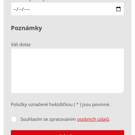
Poznámky
Váš dotaz
Položky označené hvězdičkou (
*
) jsou povinné.
Souhlasím se zpracováním
osobních údajů
.
Souhlasím
se
zpracováním