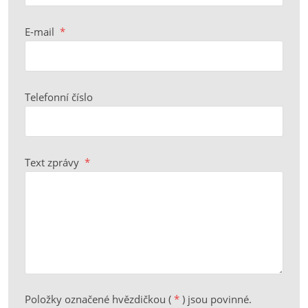
E-mail
*
Telefonní číslo
Text zprávy
*
Položky označené hvězdičkou (
*
) jsou povinné.