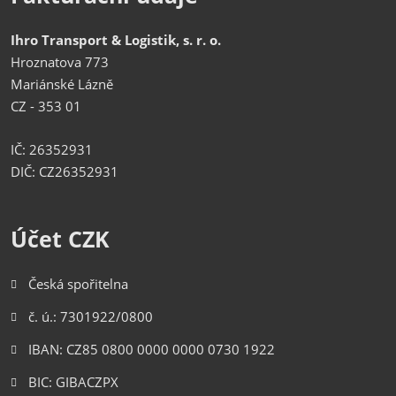
Ihro Transport & Logistik, s. r. o.
Hroznatova 773
Mariánské Lázně
CZ - 353 01
IČ: 26352931
DIČ: CZ26352931
Účet CZK
Česká spořitelna
č. ú.: 7301922/0800
IBAN: CZ85 0800 0000 0000 0730 1922
BIC: GIBACZPX