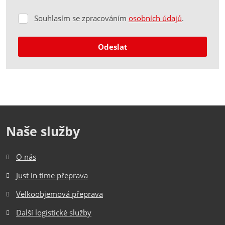
Souhlasím se zpracováním
osobních údajů
.
Souhlasím
se
zpracováním
Odeslat
osobních
údajů
.
Formulář
se
nepodařilo
odeslat.
Naše služby
O nás
Just in time přeprava
Velkoobjemová přeprava
Další logistické služby