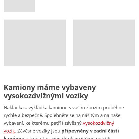
Kamiony máme vybaveny
vysokozdvižnými vozíky
Nakládka a vykládka kamionu s vaším zbožím proběhne
rychle a bezpečně. Spolehněte se na náš tým a na naše
vybavení, ke kterému patří i závěsný
vysokozdvižný
vozík
. Závěsné vozíky jsou
připevněny v zadní části
kamionu
a jsou připraveny k okamžitému použití.