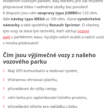
moderním vozovým parkem, díky kterému pro vás můžeme
přepravovat třeba i nadměrné zásilky bez povolení!
K dispozici jsou vám
soupravy typu JUMBO
se 120 cbm,
dále
návěsy typu MEGA
se 100 cbm, různé
vyměnitelné
nástavby
a také spolehlivý
Renault Sprinter
. O všechny
tyto vozy se stará tým techniků, kteří udržují
vozový
park
v perfektním stavu. Využijte našich služeb a našich vozů
s mnoha přednostmi!
Čím jsou výjimečné vozy z našeho
vozového parku
Mají GPS komunikační a sledovací systém,
třístrannou shrnovací plachtu,
přizvedávaní do výšky rampy,
celní lanka pro zaplombování ložného prostoru,
přizvedávání střechy pro nakládku z boku,