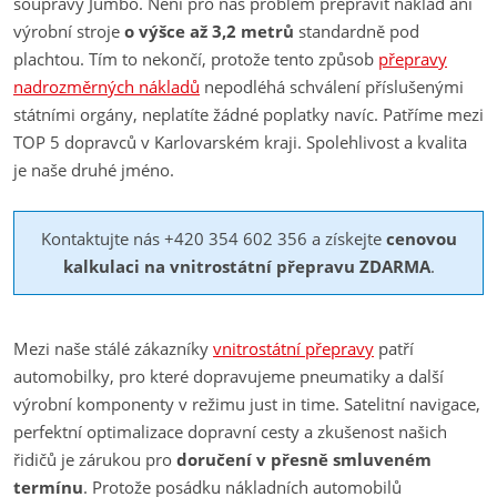
soupravy Jumbo. Není pro nás problém přepravit náklad ani
výrobní stroje
o výšce až 3,2 metrů
standardně pod
plachtou. Tím to nekončí, protože tento způsob
přepravy
nadrozměrných nákladů
nepodléhá schválení příslušenými
státními orgány, neplatíte žádné poplatky navíc. Patříme mezi
TOP 5 dopravců v Karlovarském kraji. Spolehlivost a kvalita
je naše druhé jméno.
Kontaktujte nás +420 354 602 356 a získejte
cenovou
kalkulaci na vnitrostátní přepravu ZDARMA
.
Mezi naše stálé zákazníky
vnitrostátní přepravy
patří
automobilky, pro které dopravujeme pneumatiky a další
výrobní komponenty v režimu just in time. Satelitní navigace,
perfektní optimalizace dopravní cesty a zkušenost našich
řidičů je zárukou pro
doručení v přesně smluveném
termínu
. Protože posádku nákladních automobilů