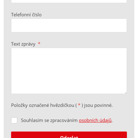
Telefonní číslo
Text zprávy
*
Položky označené hvězdičkou (
*
) jsou povinné.
Souhlasím se zpracováním
osobních údajů
.
Souhlasím
se
zpracováním
Odeslat