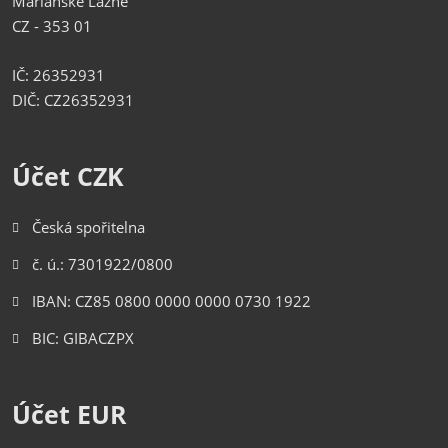
Mariánské Lázně
CZ - 353 01
IČ: 26352931
DIČ: CZ26352931
Účet CZK
Česká spořitelna
č. ú.: 7301922/0800
IBAN: CZ85 0800 0000 0000 0730 1922
BIC: GIBACZPX
Účet EUR