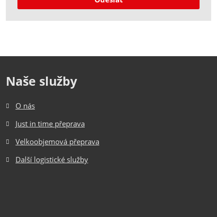
osobních
údajů
.
Formulář
se
nepodařilo
odeslat.
Naše služby
O nás
Just in time přeprava
Velkoobjemová přeprava
Další logistické služby