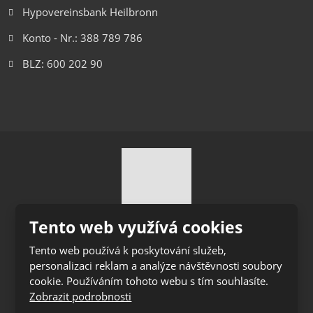
Hypovereinsbank Heilbronn
Konto - Nr.: 388 789 786
BLZ: 600 202 90
Tento web využívá cookies
© 2026 Ihro Transport & Logistik s.r.o., vytvořila eBRÁNA
Tento web používá k poskytování služeb,
s.r.o.
personalizaci reklam a analýze návštěvnosti soubory
Mapa stránek
|
Podmínky použití
|
Whistleblowing
cookie. Používáním tohoto webu s tím souhlasíte.
VYROBILA
Zobrazit podrobnosti