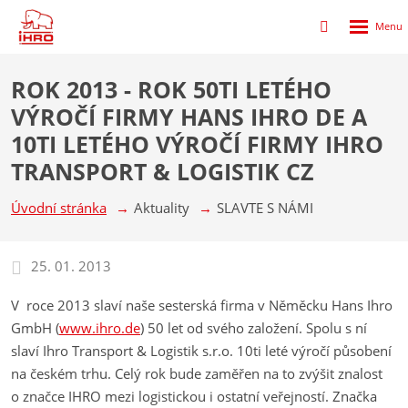
Rozbalen
Přihlášení
menu
do
klienstké
ROK 2013 - ROK 50TI LETÉHO
zóny
VÝROČÍ FIRMY HANS IHRO DE A
10TI LETÉHO VÝROČÍ FIRMY IHRO
TRANSPORT & LOGISTIK CZ
Úvodní stránka
Aktuality
SLAVTE S NÁMI
25. 01. 2013
V roce 2013 slaví naše sesterská firma v Něměcku Hans Ihro
GmbH (
www.ihro.de
) 50 let od svého založení. Spolu s ní
slaví Ihro Transport & Logistik s.r.o. 10ti leté výročí působení
na českém trhu. Celý rok bude zaměřen na to zvýšit znalost
o značce IHRO mezi logistickou i ostatní veřejností. Značka