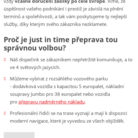
vždy
včasné doručení zásilky po celé Evropě
. Víme, že
úspěšnost vašeho podnikání i prestiž je závislá na plnění
termínů a spolehlivosti, a tak vám poskytujeme ty nejlepší
služby, díky kterým svého zákazníka nezklamete.
Proč je just in time přeprava tou
správnou volbou?
Náš dispečink se zákazníkem nepřetržitě komunikuje, a to
ve 4 světových jazycích.
Můžeme vybírat z rozsáhlého vozového parku
- dodávková vozidla s kapacitou 5 europalet, nákladní
soupravy Jumbo pro 38 europalet nebo vozidla
pro
přepravu nadměrného nákladu
.
Profesionální řidiči se na trase vyznají a mají k dispozici
moderní navigace, které je vyvedou ze všech objížděk.