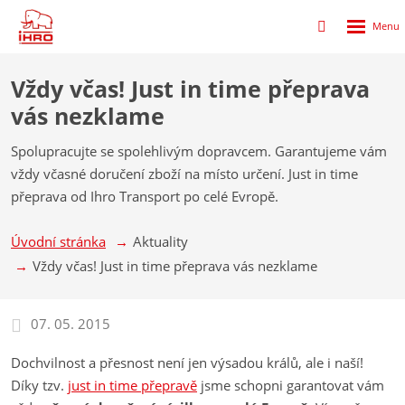
Rozbalen
Přihlášení
menu
do
klienstké
Vždy včas! Just in time přeprava
zóny
vás nezklame
Spolupracujte se spolehlivým dopravcem. Garantujeme vám
vždy včasné doručení zboží na místo určení. Just in time
přeprava od Ihro Transport po celé Evropě.
Úvodní stránka
Aktuality
Vždy včas! Just in time přeprava vás nezklame
07. 05. 2015
Dochvilnost a přesnost není jen výsadou králů, ale i naší!
Díky tzv.
just in time přepravě
jsme schopni garantovat vám