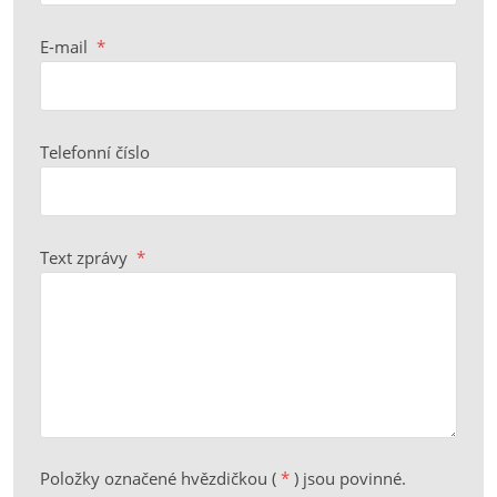
E-mail
*
Telefonní číslo
Text zprávy
*
Položky označené hvězdičkou (
*
) jsou povinné.