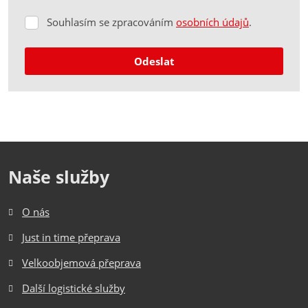
Souhlasím se zpracováním
osobních údajů
.
Souhlasím
se
zpracováním
Odeslat
osobních
údajů
.
Formulář
se
nepodařilo
odeslat.
Naše služby
O nás
Just in time přeprava
Velkoobjemová přeprava
Další logistické služby