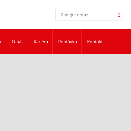
Vyhledávání
Hledat
k
O nás
Kariéra
Poptávka
Kontakt