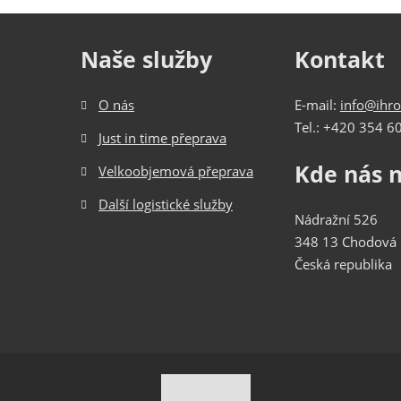
odeslat.
Naše služby
Kontakt
O nás
E-mail:
info@ihro
Tel.: +420 354 6
Just in time přeprava
Kde nás 
Velkoobjemová přeprava
Další logistické služby
Nádražní 526
348 13 Chodová 
Česká republika