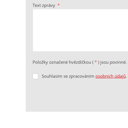
Text zprávy
*
Položky označené hvězdičkou (
*
) jsou povinné.
Souhlasím se zpracováním
osobních údajů
.
Souhlasím
se
zpracováním
osobních
údajů
.
Formulář
se
nepodařilo