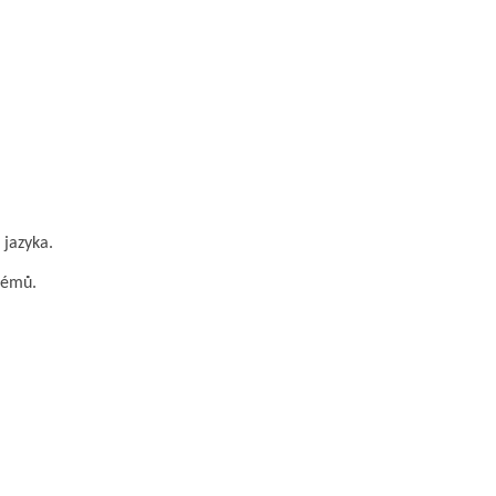
jazyka.
lémů.