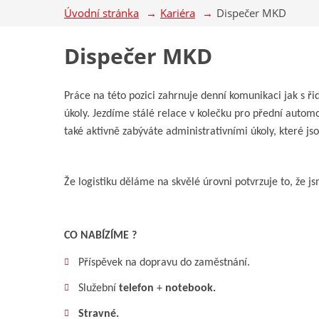
Úvodní stránka
Kariéra
Dispečer MKD
Dispečer MKD
Práce na této pozici zahrnuje denní komunikaci jak s řid
úkoly. Jezdíme stálé relace v kolečku pro přední autom
také aktivně zabýváte administrativními úkoly, které j
Že logistiku děláme na skvělé úrovni potvrzuje to, že js
CO NABÍZÍME ?
Příspěvek na dopravu do zaměstnání.
Služební
telefon
+
notebook.
S
travné.