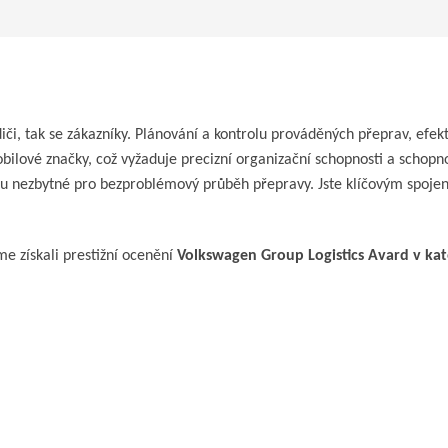
iči, tak se zákazníky. Plánování a kontrolu prováděných přeprav, efekti
obilové značky, což vyžaduje precizní organizační schopnosti a schop
sou nezbytné pro bezproblémový průběh přepravy. Jste klíčovým spojen
me získali prestižní ocenění
Volkswagen Group Logistics Avard v kat