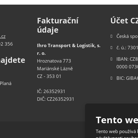
Fakturační
Účet C
údaje
.cz
Česká spo
02 356
Ihro Transport & Logistik, s.
č. ú.: 73
r. o.
najdete
IBAN: CZ
Hroznatova 773
0000 073
Mariánské Lázně
CZ - 353 01
BIC: GIB
Planá
IČ: 26352931
DIČ: CZ26352931
Tento we
Tento web používá k