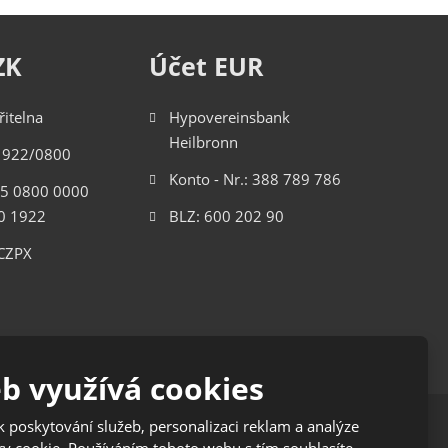
ZK
Účet EUR
řitelna
Hypovereinsbank
Heilbronn
01922/0800
Konto - Nr.: 388 789 786
85 0800 0000
0 1922
BLZ: 600 202 90
ACZPX
b využívá cookies
 poskytování služeb, personalizaci reklam a analýze