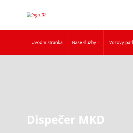
Úvodní stránka
Naše služby
Vozový par
Dispečer MKD