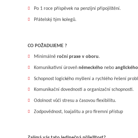
Po 1 roce příspěvek na penzijní připojištění.
Přátelský tým kolegů.
CO POŽADUJEME ?
Minimálně
roční praxe v oboru
.
Komunikativní úroveň
německého
nebo
anglického
Schopnost logického myšlení a rychlého řešení prob
Komunikační dovednosti a organizační schopnosti.
Odolnost vůči stresu a časovou flexibilitu.
Zodpovědnost, loajalitu a pro firemní přístup
Zajímá vás tato jedinečná příležitost?